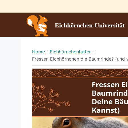
Skip
to
content
Eichhörnchen-Universität
Home
›
Eichhörnchenfutter
›
Fressen Eichhörnchen die Baumrinde? (und