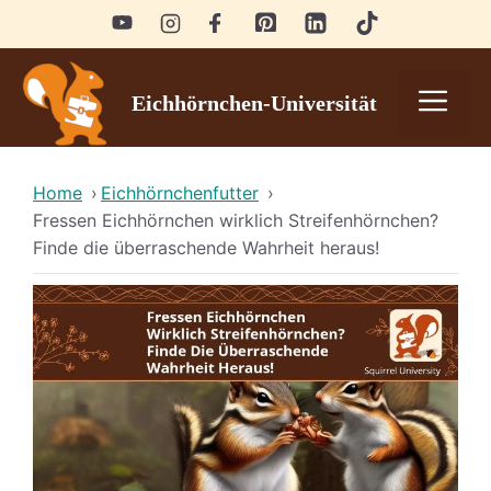
Skip
to
content
Men
Eichhörnchen-Universität
Home
›
Eichhörnchenfutter
›
Fressen Eichhörnchen wirklich Streifenhörnchen?
Finde die überraschende Wahrheit heraus!