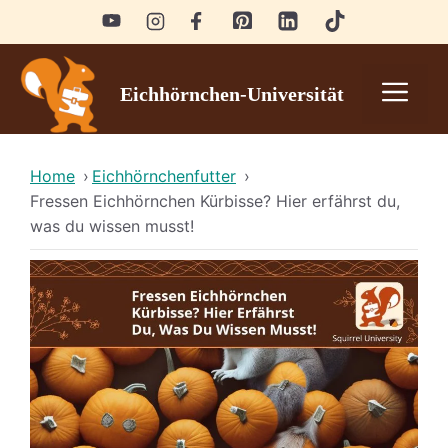
Skip
to
content
Men
Eichhörnchen-Universität
Home
›
Eichhörnchenfutter
›
Fressen Eichhörnchen Kürbisse? Hier erfährst du,
was du wissen musst!