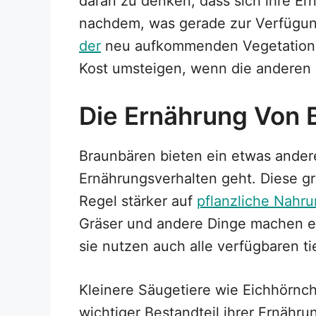
daran zu denken, dass sich ihre Er
nachdem, was gerade zur Verfügung
der
neu aufkommenden Vegetatio
Kost umsteigen, wenn die anderen
Die Ernährung Von 
Braunbären bieten ein etwas andere
Ernährungsverhalten geht. Diese gro
Regel stärker auf
pflanzliche Nahr
Gräser und andere Dinge machen ei
sie nutzen auch alle verfügbaren ti
Kleinere Säugetiere wie Eichhörn
wichtiger Bestandteil ihrer Ernähru