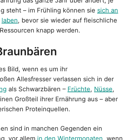
nährung das ganze Jahr über ändert, je
 steht – im Frühling können sie
sich an
n
laben
, bevor sie wieder auf fleischliche
 Ressourcen knapp werden.
Braunbären
s Bild, wenn es um ihr
ßen Allesfresser verlassen sich in der
ung
als Schwarzbären –
Früchte
,
Nüsse
,
nen Großteil ihrer Ernährung aus – aber
erischen Proteinquellen.
chen sind in manchen Gegenden ein
ng, vor allem
in den Wintermonaten
, wenn