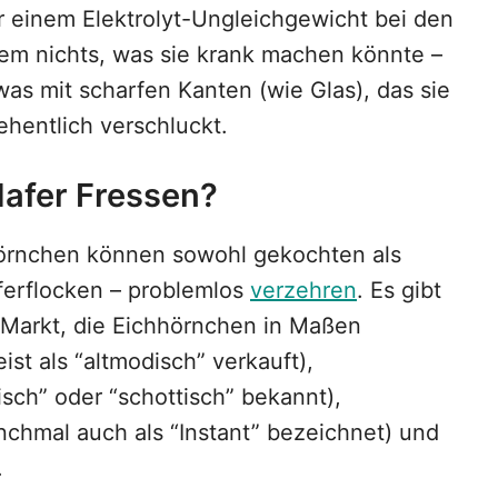
r einem Elektrolyt-Ungleichgewicht bei den
em nichts, was sie krank machen könnte –
as mit scharfen Kanten (wie Glas), das sie
ehentlich verschluckt.
afer Fressen?
hhörnchen können sowohl gekochten als
ferflocken – problemlos
verzehren
. Es gibt
Markt, die Eichhörnchen in Maßen
st als “altmodisch” verkauft),
isch” oder “schottisch” bekannt),
chmal auch als “Instant” bezeichnet) und
.