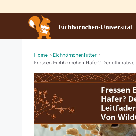
Skip
to
content
Eichhörnchen-Universität
Home
›
Eichhörnchenfutter
›
Fressen Eichhörnchen Hafer? Der ultimative 