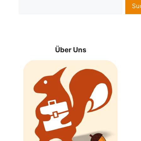
Su
Über Uns