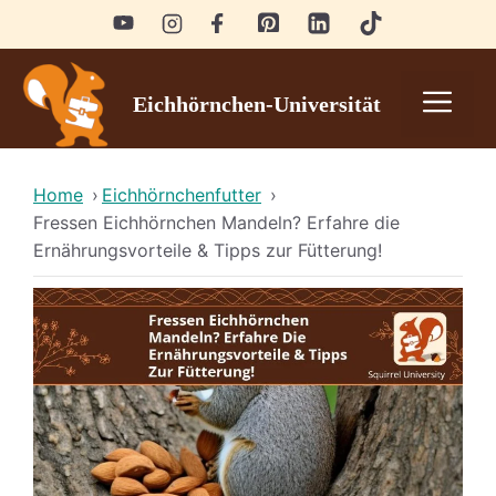
Skip
to
content
Men
Eichhörnchen-Universität
Home
›
Eichhörnchenfutter
›
Fressen Eichhörnchen Mandeln? Erfahre die
Ernährungsvorteile & Tipps zur Fütterung!