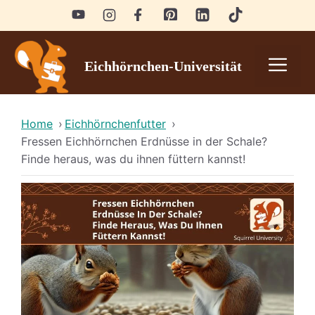
Skip
to
content
Men
Eichhörnchen-Universität
Home
›
Eichhörnchenfutter
›
Fressen Eichhörnchen Erdnüsse in der Schale?
Finde heraus, was du ihnen füttern kannst!