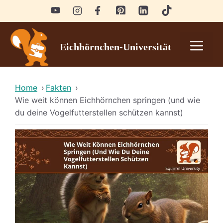
Skip
to
content
Men
Eichhörnchen-Universität
Home
›
Fakten
›
Wie weit können Eichhörnchen springen (und wie
du deine Vogelfutterstellen schützen kannst)