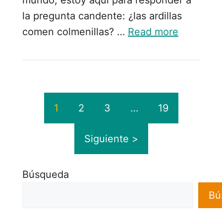
la pregunta candente: ¿las ardillas
comen colmenillas? …
Read more
1
2
3
…
19
Siguiente >
Búsqueda
Bú