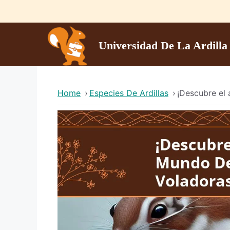
Skip
to
content
Universidad De La Ardilla
Home
›
Especies De Ardillas
›
¡Descubre el 