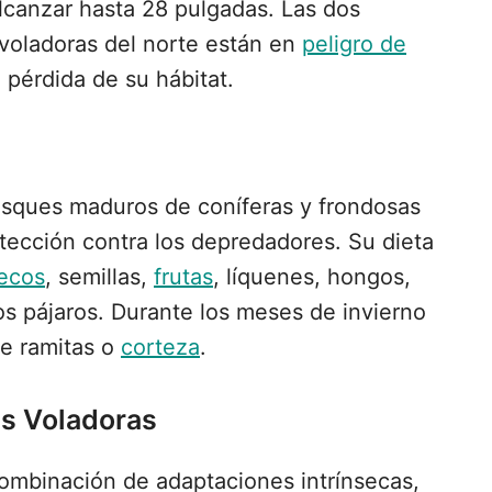
lcanzar hasta 28 pulgadas. Las dos
 voladoras del norte están en
peligro de
a pérdida de su hábitat.
bosques maduros de coníferas y frondosas
ección contra los depredadores. Su dieta
secos
, semillas,
frutas
, líquenes, hongos,
s pájaros. Durante los meses de invierno
de ramitas o
corteza
.
as Voladoras
 combinación de adaptaciones intrínsecas,