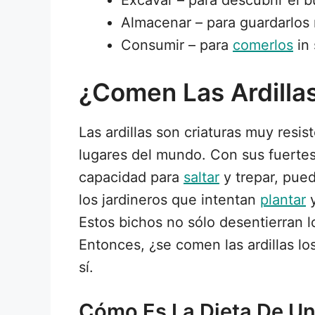
Excavar – para descubrir el b
Almacenar – para guardarlos
Consumir – para
comerlos
in 
¿Comen Las Ardillas
Las ardillas son criaturas muy res
lugares del mundo. Con sus fuerte
capacidad para
saltar
y trepar, pue
los jardineros que intentan
plantar
y
Estos bichos no sólo desentierran 
Entonces, ¿se comen las ardillas lo
sí.
Cómo Es La Dieta De Una